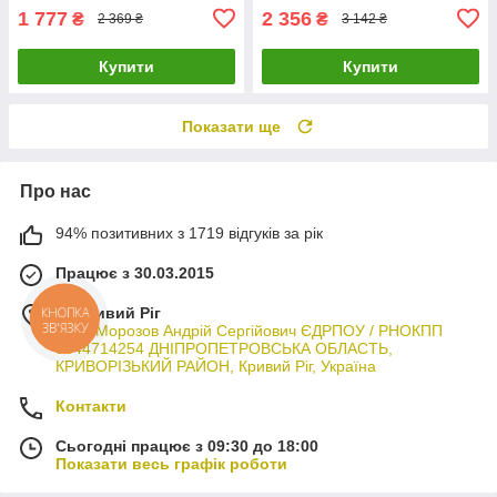
1 777
2 356
₴
₴
2 369 ₴
3 142 ₴
Купити
Купити
Показати ще
Про нас
94% позитивних з 1719 відгуків за рік
Працює з 30.03.2015
м. Кривий Ріг
КНОПКА
ЗВ'ЯЗКУ
ФОП Морозов Андрій Сергійович ЄДРПОУ / РНОКПП
3044714254 ДНІПРОПЕТРОВСЬКА ОБЛАСТЬ,
КРИВОРІЗЬКИЙ РАЙОН, Кривий Ріг, Україна
Контакти
Сьогодні працює з 09:30 до 18:00
Показати весь графік роботи