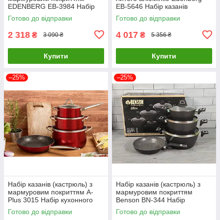
EDENBERG EB-3984 Набір
EB-5646 Набір казанів
кухонного посуду 8 предметів
(кастрюль) 12 предметів
Готово до відправки
Готово до відправки
2 318
4 017
₴
₴
3 090 ₴
5 356 ₴
Купити
Купити
–25%
–25%
Набір казанів (кастрюль) з
Набір казанів (кастрюль) з
мармуровим покриттям A-
мармуровим покриттям
Plus 3015 Набір кухонного
Benson BN-344 Набір
посуду 7 предметів
кухонного посуду 7 предметів
Готово до відправки
Готово до відправки
(Червоний)