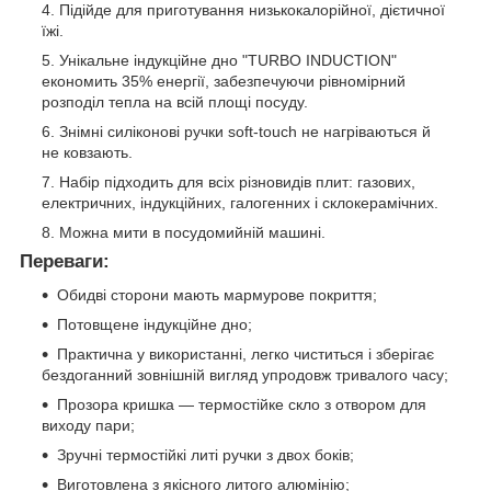
Підійде для приготування низькокалорійної, дієтичної
їжі.
Унікальне індукційне дно "TURBO INDUCTION"
економить 35% енергії, забезпечуючи рівномірний
розподіл тепла на всій площі посуду.
Знімні силіконові ручки soft-touch не нагріваються й
не ковзають.
Набір підходить для всіх різновидів плит: газових,
електричних, індукційних, галогенних і склокерамічних.
Можна мити в посудомийній машині.
Переваги:
Обидві сторони мають мармурове покриття;
Потовщене індукційне дно;
Практична у використанні, легко чиститься і зберігає
бездоганний зовнішній вигляд упродовж тривалого часу;
Прозора кришка — термостійке скло з отвором для
виходу пари;
Зручні термостійкі литі ручки з двох боків;
Виготовлена з якісного литого алюмінію;