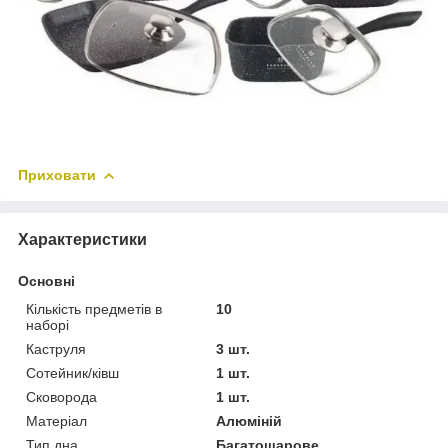
Приховати
Характеристики
Основні
Кількість предметів в
10
наборі
Каструля
3 шт.
Сотейник/ківш
1 шт.
Сковорода
1 шт.
Матеріал
Алюміній
Тип дна
Багатошарове