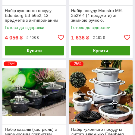
Набір кухонного посуду
Набір посуду Maestro MR-
Edenberg EB-5652, 12
3529-4 (4 предмети) зі
предметів з антипринаним
знімною ручкою,
покриттям
антипригарне покриття, для
Готово до відправки
Готово до відправки
всіх типів плит
4 056
1 636
₴
₴
5 408 ₴
2 181 ₴
Купити
Купити
–25%
–25%
Набір казанів (кастрюль) з
Набір кухонного посуду із
мармуровим покриттям
литого алюмінію Edenberg