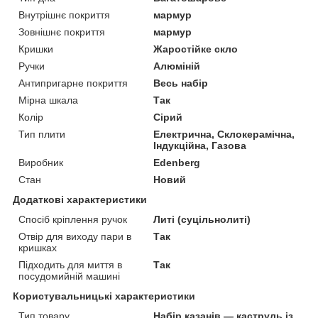
Внутрішнє покриття
мармур
Зовнішнє покриття
мармур
Кришки
Жаростійке скло
Ручки
Алюміній
Антипригарне покриття
Весь набір
Мірна шкала
Так
Колір
Сірий
Тип плити
Електрична, Склокерамічна,
Індукційна, Газова
Виробник
Edenberg
Стан
Новий
Додаткові характеристики
Спосіб кріплення ручок
Литі (суцільнолиті)
Отвір для виходу пари в
Так
кришках
Підходить для миття в
Так
посудомийній машині
Користувальницькі характеристики
Тип товару
Набір казанів — каструль із