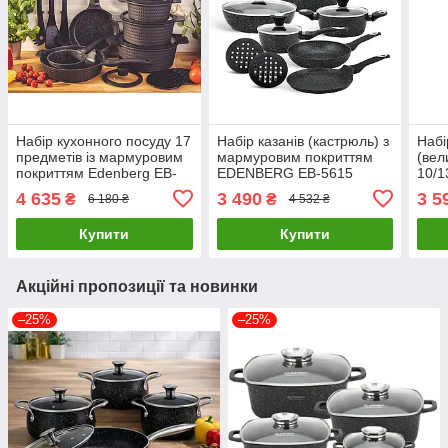
Набір кухонного посуду 17
Набір казанів (кастрюль) з
Набі
предметів із мармуровим
мармуровим покриттям
(вел
покриттям Edenberg EB-
EDENBERG EB-5615
10/1
5645 / Набір каструль
Набір кухонного посуду 12
EB-8
4 635
3 490
3 5
₴
₴
6 180 ₴
4 532 ₴
(казанов)
предметів
мар
Купити
Купити
Акційні пропозиції та новинки
–25%
–25%