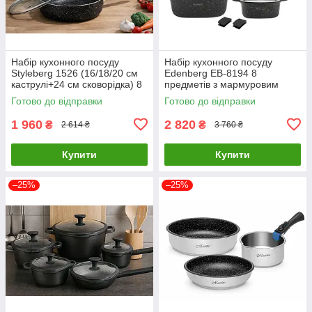
Набір кухонного посуду
Набір кухонного посуду
Styleberg 1526 (16/18/20 см
Edenberg EB-8194 8
каструлі+24 см сковорідка) 8
предметів з мармуровим
пр антипригарне мармурове
антипригарним покриттям
Готово до відправки
Готово до відправки
покриття
1 960
2 820
₴
₴
2 614 ₴
3 760 ₴
Купити
Купити
–25%
–25%