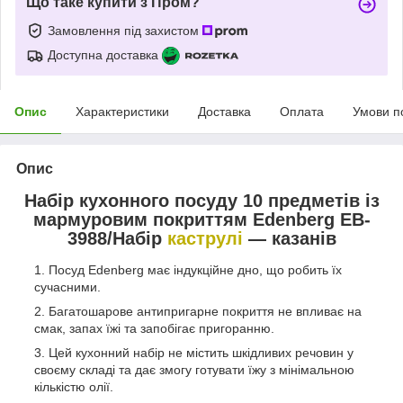
Що таке купити з Пром?
Замовлення під захистом
Доступна доставка
Опис
Характеристики
Доставка
Оплата
Умови п
Опис
Набір кухонного посуду 10 предметів із
мармуровим покриттям Edenberg EB-
3988/Набір
каструлі
— казанів
Посуд Edenberg має індукційне дно, що робить їх
сучасними.
Багатошарове антипригарне покриття не впливає на
смак, запах їжі та запобігає пригоранню.
Цей кухонний набір не містить шкідливих речовин у
своєму складі та дає змогу готувати їжу з мінімальною
кількістю олії.