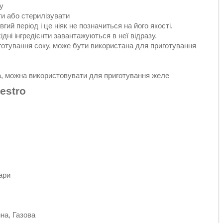
у
ти або стерилізувати
ий період і це ніяк не позначиться на його якості.
ідні інгредієнти завантажуються в неї відразу.
готування соку, може бути використана для приготування
а, можна використовувати для приготування желе
estro
ари
на, Газова