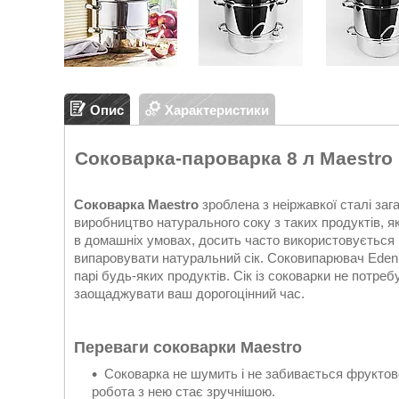
Опис
Характеристики
Соковарка-пароварка 8 л Maestro 
Соковарка Maestro
зроблена з неіржавкої сталі за
виробництво натурального соку з таких продуктів, як
в домашніх умовах, досить часто використовується к
випаровувати натуральний сік. Соковипарювач Eden
парі будь-яких продуктів. Сік із соковарки не потр
заощаджувати ваш дорогоцінний час.
Переваги соковарки Maestro
Соковарка не шумить і не забивається фруктово
робота з нею стає зручнішою.