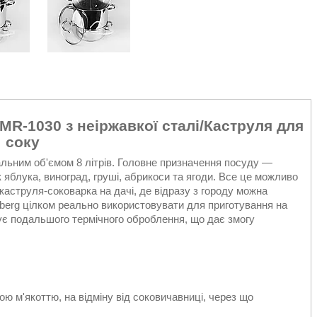
MR-1030 з неіржавкої сталі/Каструля для
соку
гальним об'ємом 8 літрів. Головне призначення посуду —
 яблука, виноград, груші, абрикоси та ягоди. Все це можливо
аструля-соковарка на дачі, де відразу з городу можна
berg цілком реально використовувати для приготування на
ебує подальшого термічного оброблення, що дає змогу
ю м'якоттю, на відміну від соковичавниці, через що