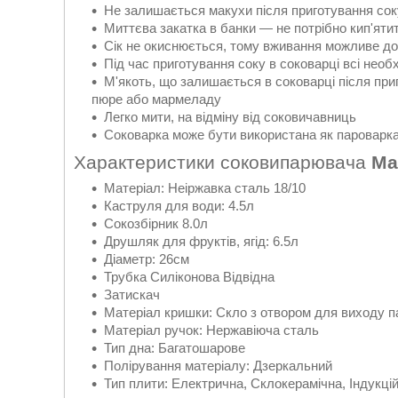
Не залишається макухи після приготування сок
Миттєва закатка в банки — не потрібно кип'яти
Сік не окиснюється, тому вживання можливе довг
Під час приготування соку в соковарці всі необх
М'якоть, що залишається в соковарці після при
пюре або мармеладу
Легко мити, на відміну від соковичавниць
Соковарка може бути використана як пароварк
Характеристики соковипарювача
Ma
Матеріал: Неіржавка сталь 18/10
Каструля для води: 4.5л
Сокозбірник 8.0л
Друшляк для фруктів, ягід: 6.5л
Діаметр: 26см
Трубка Силіконова Відвідна
Затискач
Матеріал кришки: Скло з отвором для виходу п
Матеріал ручок: Нержавіюча сталь
Тип дна: Багатошарове
Полірування матеріалу: Дзеркальний
Тип плити: Електрична, Склокерамічна, Індукцій