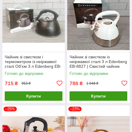
Чайник зі свистком і
Чайник зі свистком із
термометром із неіржавкої
неіржавкої сталі 3 л Edenberg
сталі Об'єм 3 л Edenberg EB-
EB-8827 | Свистий чайник
8815/ Чайник для плити
Готово до відправки
Готово до відправки
715
786
₴
₴
953 ₴
1 048 ₴
Купити
Купити
–25%
–23%