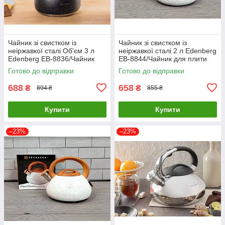
Чайник зі свистком із
Чайник зі свистком із
неіржавкої сталі Об'єм 3 л
неіржавкої сталі 2 л Edenberg
Edenberg EB-8836/Чайник
EB-8844/Чайник для плити
для плити
Готово до відправки
Готово до відправки
688
658
₴
₴
894 ₴
855 ₴
Купити
Купити
–23%
–23%