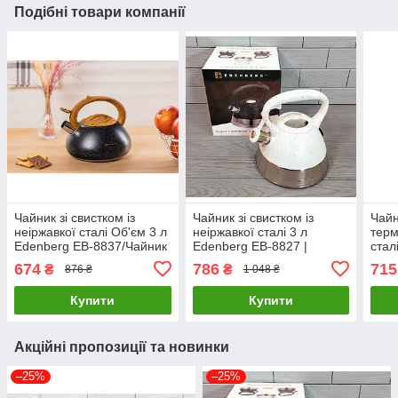
Подібні товари компанії
Чайник зі свистком із
Чайник зі свистком із
Чайн
неіржавкої сталі Об'єм 3 л
неіржавкої сталі 3 л
терм
Edenberg EB-8837/Чайник
Edenberg EB-8827 |
стал
для плити
Свистий чайник
EB-8
674
786
715
₴
₴
876 ₴
1 048 ₴
плит
Купити
Купити
Акційні пропозиції та новинки
–25%
–25%