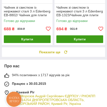
Чайник зі свистком із
Чайник зі свистком із
неіржавкої сталі 3 л Edenberg
неіржавкої сталі 3 л Edenberg
EB-8802/ Чайник для плити
EB-1323/Чайник для плити
Готово до відправки
Готово до відправки
688
694
₴
₴
894 ₴
901 ₴
Купити
Купити
Показати ще
Про нас
94% позитивних з 1717 відгуків за рік
Працює з 30.03.2015
м. Кривий Ріг
ФОП Морозов Андрій Сергійович ЄДРПОУ / РНОКПП
3044714254 ДНІПРОПЕТРОВСЬКА ОБЛАСТЬ,
КНОПКА
ЗВ'ЯЗКУ
КРИВОРІЗЬКИЙ РАЙОН, Кривий Ріг, Україна