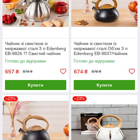
Чайник зі свистком із
Чайник зі свистком із
неіржавкої сталі 3 л Edenberg
неіржавкої сталі Об'єм 3 л
EB-8826 ⁇ Свистий чайник
Edenberg EB-8837/Чайник
для плити
Готово до відправки
Готово до відправки
657
674
₴
₴
876 ₴
876 ₴
Купити
Купити
–23%
–23%