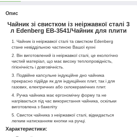
Опис
Чайник зі свистком із неіржавкої сталі 3
л Edenberg EB-3541/Чайник для плити
Чайник із неіржавкої сталі та свистком Edenberg
стане невіддільною частиною Вашої кухні
Він виготовлений із неіржавкої сталі, це екологічно
чистий матеріал, що має високу теплопровідність,
гігієнічність і довговічність.
Подвійне капсульне індукційне дно чайника
прекрасно підійде як для індукційних плит, так і для
газових, електричних або склокерамічних плит.
Ручка чайника має ергономічну форму та не
нагрівається під час використання чайника, оскільки
виготовлена з бакеліту
Свисток чайника з неіржавкої сталі, відкидається
легким натисканням кнопки на ручці.
Характеристики: