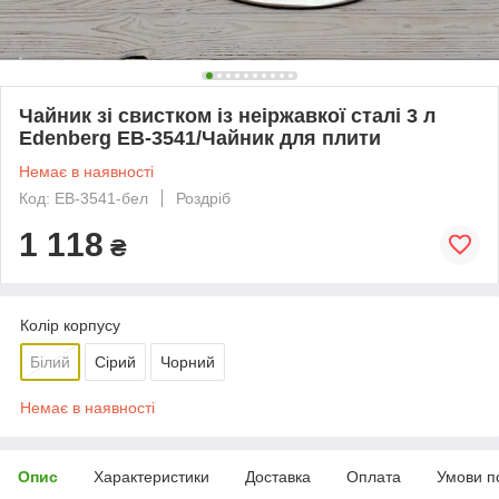
Чайник зі свистком із неіржавкої сталі 3 л
Edenberg EB-3541/Чайник для плити
Немає в наявності
Код: EB-3541-бел
Роздріб
1 118
₴
Колір корпусу
Білий
Сірий
Чорний
Немає в наявності
Опис
Характеристики
Доставка
Оплата
Умови п