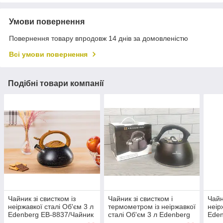
Умови повернення
Повернення товару впродовж 14 днів за домовленістю
Всі умови повернення
Подібні товари компанії
Чайник зі свистком із
Чайник зі свистком і
Чайн
неіржавкої сталі Об'єм 3 л
термометром із неіржавкої
неір
Edenberg EB-8837/Чайник
сталі Об'єм 3 л Edenberg
Eden
для плити
EB-8815/ Чайник для
для 