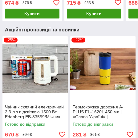
674
715
688
₴
₴
876 ₴
953 ₴
плити
Купити
Купити
Акційні пропозиції та новинки
–25%
–22%
Чайник скляний електричний
Термокружка дорожня A-
2,3 л з підсвіткою 1500 Вт
PLUS FL-1620L 450 мл |
Edenberg EB-83559/Міжник
«Слава Україні» |
для дому
термочашка з кришкою,
Готово до відправки
Готово до відправки
термос для напоїв
670
281
₴
₴
894 ₴
361 ₴