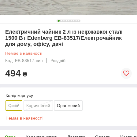
Електричний чайник 2 л із неіржавкої сталі
1500 Вт Edenberg EB-83517/Електрочайник
для дому, офісу, дачі
Немає в наявності
Код: EB-83517-син
Роздріб
494
₴
Колір корпусу
Синій
Коричневий
Оранжевий
Немає в наявності
Опис
Характеристики
Доставка
Оплата
Умови п