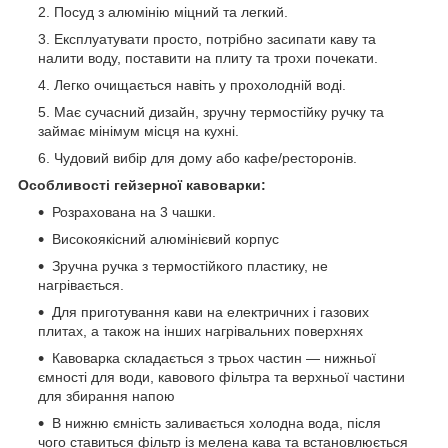
Посуд з алюмінію міцний та легкий.
Експлуатувати просто, потрібно засипати каву та
налити воду, поставити на плиту та трохи почекати.
Легко очищається навіть у прохолодній воді.
Має сучасний дизайн, зручну термостійку ручку та
займає мінімум місця на кухні.
Чудовий вибір для дому або кафе/ресторонів.
Особливості гейзерної кавоварки:
Розрахована на 3 чашки.
Високоякісний алюмінієвий корпус
Зручна ручка з термостійкого пластику, не
нагрівається.
Для приготування кави на електричних і газових
плитах, а також на інших нагрівальних поверхнях
Кавоварка складається з трьох частин — нижньої
ємності для води, кавового фільтра та верхньої частини
для збирання напою
В нижню ємність заливається холодна вода, після
чого ставиться фільтр із мелена кава та встановлюється