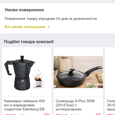
Умови повернення
Повернення товару впродовж 14 днів за домовленістю
Всі умови повернення
Подібні товари компанії
Кавоварка гейзерна 450
Сковорода A-Plus 3008
Сков
мл із мармуровим
(20×4,5см) з
26×5
покриттям Edenberg EB-
антипригарним
крыш
3786/ Кавоварка на газову
покриттям, універсальна
мра