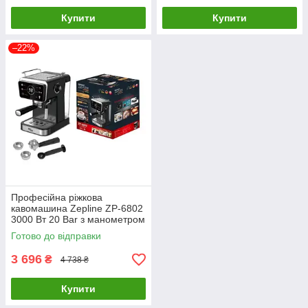
Купити
Купити
–22%
Професійна ріжкова
кавомашина Zepline ZP-6802
3000 Вт 20 Bar з манометром
Готово до відправки
3 696
₴
4 738 ₴
Купити