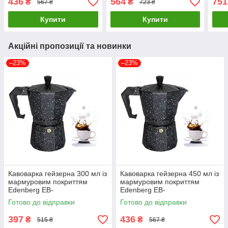
436
564
751
₴
₴
567 ₴
723 ₴
плиту
кухонна, алюмінієва
ант
пок
Купити
Купити
Акційні пропозиції та новинки
–23%
–23%
Кавоварка гейзерна 300 мл із
Кавоварка гейзерна 450 мл із
мармуровим покриттям
мармуровим покриттям
Edenberg EB-
Edenberg EB-
3785/ Кавоварка на газову
3786/ Кавоварка на газову
Готово до відправки
Готово до відправки
плиту
плиту
397
436
₴
₴
515 ₴
567 ₴