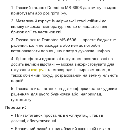
Газовий таганок Domotec MS-6606 дає змогу швидко
приготувати або розігріти їжу.
Металевий корпус із неіржавкої сталі стійкий до
впливу високих температур і легко очищається від
бризок олії та частинок їжі.
Газова плита Domotec MS-6606 — просте бюджетне
рішення, коли не виходить або немає потреби
встановлювати повноцінну плиту з духовою шафою.
Дві конфорки однакової потужності розташовані на
досить великій відстані — можна використовувати для
готування
каструлі
та сковороди із широким дном, а
також об'ємний посуд, розрахований на велику кількість
порцій.
Газова плита-таганок на дві конфорки стане чудовим
рішенням для цього будиночка або, наприклад,
гуртожитку.
Переваги:
Плита-таганок проста як в експлуатації, так і в
догляді, обслуговуванні
Класичний дизайн, привабливий зовнішній вигляд