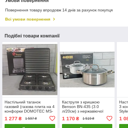
Умови повернення
Повернення товару впродовж 14 днів за рахунок покупця
Всі умови повернення
Подібні товари компанії
Настільний таганок
Каструля з кришкою
Наст
газовий (газова плита на 4
Benson BN-435 (3.0
3 ко
конфорки DOMOTEC MS-
л/20см) з нержавіючої
Styl
6604-Gray
сталі
бало
1 277
1 170
1 0
₴
₴
1 597 ₴
1 519 ₴
та д