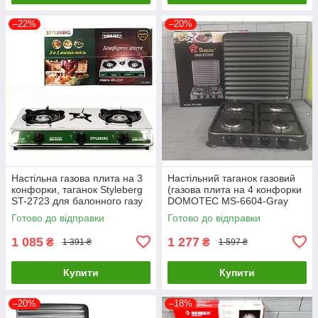
–22%
–20%
Настільна газова плита на 3
Настільний таганок газовий
конфорки, таганок Styleberg
(газова плита на 4 конфорки
ST-2723 для балонного газу
DOMOTEC MS-6604-Gray
для дому та дачі
Готово до відправки
Готово до відправки
1 085
1 277
₴
₴
1 391 ₴
1 597 ₴
Купити
Купити
–20%
–18%