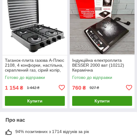
Таганок-плита газова А-Плюс
Індукційна електроплита
2108, 4 конфорки, настільна,
BESSER 2000 ват (10212)
скраплений газ, сірий колір,
Керамічна
для дому та дачі
Готово до відправки
Готово до відправки
1 154
760
₴
₴
1 442 ₴
927 ₴
Купити
Купити
Про нас
94% позитивних з 1714 відгуків за рік