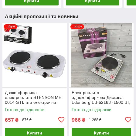
Купити
Купити
Акційні пропозиції та новинки
–25%
–25%
Двоконфорочна
Електроплита
електроплита STENSON ME-
одноконфоркова Дискова
0014-S Плита електрична
Edenberg EB-62183 -1500 ВТ,
настільна
мініплада 1 конфорка
Готово до відправки
Готово до відправки
настільна побутова
657
966
₴
₴
876 ₴
1 288 ₴
Купити
Купити