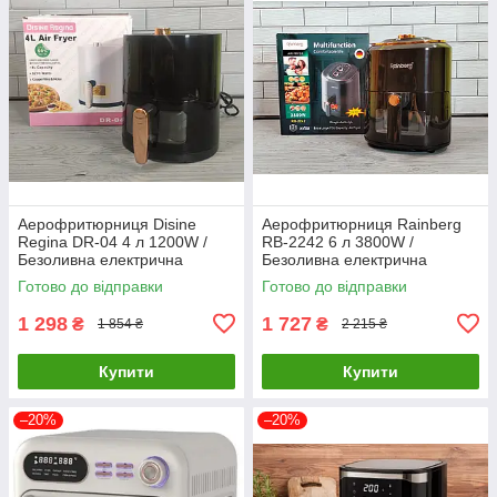
Аерофритюрниця Disine
Аерофритюрниця Rainberg
Regina DR-04 4 л 1200W /
RB-2242 6 л 3800W /
Безоливна електрична
Безоливна електрична
фритюрниця
фритюрниця
Готово до відправки
Готово до відправки
1 298
1 727
₴
₴
1 854 ₴
2 215 ₴
Купити
Купити
–20%
–20%