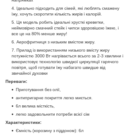
напрямках
Ідеально підходить для сімей, які люблять смажену
їжу, хочуть скоротити кількість жирів і калорій.
Ця модель робить ідеальні хрусткі креветки,
неймовірно смачний стейк і чипси здоровішою їжею, і
все це на 80% менше жиру!
Аерофритниця з низьким вмістом жиру.
Прилад із використанням низького вмісту жиру
потужністю 3000 Вт нагрівається всього за 2-3 хвилини і
використовує технологію швидкої циркуляції гарячого
повітря, щоб готувати їжу набагато швидше від
звичайної духовки
Переваги:
Приготування без олії,
антипригарне покриття легко миється.
6л велика місткість,
легко задовольнити потреби всієї сім
Характеристики:
Ємність (корозину з піддоном): 6л