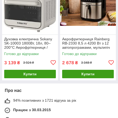
Духовка електрична Sokany
Аерофритюрниця Rainberg
SK-10003 1800Вт, 18л, 80–
RB-2330 8,5 л 4200 Вт з 12
200°C Аерофрітюрниця /
автопрограмами, мультипіч
Фритюрниця без олії
без масла
Готово до відправки
Готово до відправки
3 139
2 678
₴
₴
3 924 ₴
3 348 ₴
Купити
Купити
Про нас
94% позитивних з 1721 відгука за рік
Працює з 30.03.2015