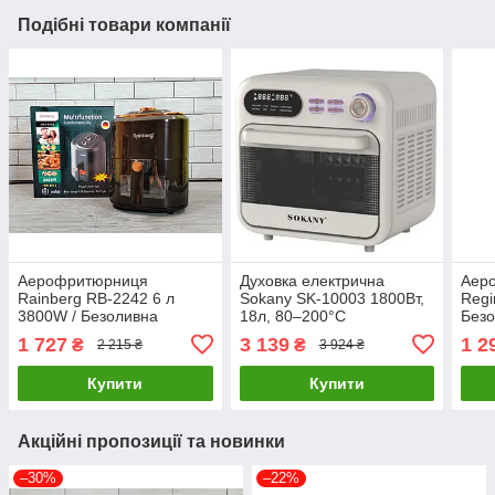
Подібні товари компанії
Аерофритюрниця
Духовка електрична
Аеро
Rainberg RB-2242 6 л
Sokany SK-10003 1800Вт,
Regi
3800W / Безоливна
18л, 80–200°C
Безо
електрична фритюрниця
Аерофрітюрниця /
фри
1 727
3 139
1 2
₴
₴
2 215 ₴
3 924 ₴
Фритюрниця без олії
Купити
Купити
Акційні пропозиції та новинки
–30%
–22%