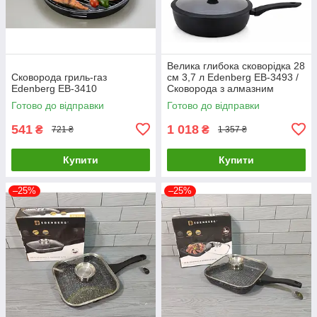
Велика глибока сковорідка 28
Сковорода гриль-газ
см 3,7 л Edenberg EB-3493 /
Edenberg EB-3410
Сковорода з алмазним
антипригарним покриттям
Готово до відправки
Готово до відправки
541
1 018
₴
₴
721 ₴
1 357 ₴
Купити
Купити
–25%
–25%