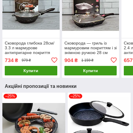
Сковорода глибока 28см/
Сковорода — гриль із
Сков
3.3 л мармурове
мармуровим покриттям і зі
2.4 
антипригарне покриття
знімною ручкою 28 см
анти
Edenberg EB-3322
Benson BN-314
Eden
734
904
657
₴
₴
979 ₴
1 159 ₴
Сковорода з литого
Сков
алюмінію
алю
Купити
Купити
Акційні пропозиції та новинки
–25%
–25%