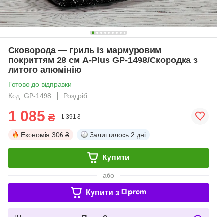
Сковорода — гриль із мармуровим
покриттям 28 см A-Plus GP-1498/Скородка з
литого алюмінію
Готово до відправки
Код: GP-1498
Роздріб
1 085
₴
1 391 ₴
Економія
306 ₴
Залишилось
2 дні
Купити
або
Купити з