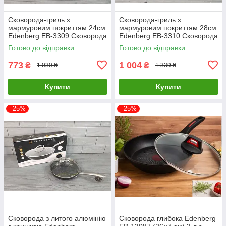
Сковорода-гриль з
Сковорода-гриль з
мармуровим покриттям 24см
мармуровим покриттям 28см
Edenberg EB-3309 Сковорода
Edenberg EB-3310 Сковорода
з антипригарним покриттям
з антипригарним покриттям
Готово до відправки
Готово до відправки
773
1 004
₴
₴
1 030 ₴
1 339 ₴
Купити
Купити
–25%
–25%
Сковорода з литого алюмінію
Сковорода глибока Edenberg