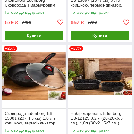
з кришкою Edenberg
EB-13087 (26×7 см) 3 л з
Сковорода з мармуровим
кришкою, термоіндикатор,
покриттям індукційне дно
антипригарне покриття
Готово до відправки
Готово до відправки
579
657
₴
₴
773 ₴
876 ₴
Купити
Купити
–25%
–25%
Сковорода Edenberg EB-
Набір жаровень Edenberg
13081 (20× 4,5 см) 1,0 л з
EB-12129 3,2 л (28x20x6,5
кришкою, термоіндикатор,
см), 4,0л (30x21,5x7 см ),
антипригарне покриття
4,7л(32x23x7,5 см)
Готово до відправки
Готово до відправки
алюмінієві антипригарні