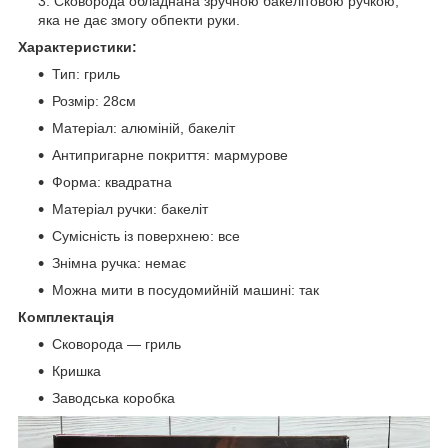
Сковорода обладнана зручною бакелітовою ручкою,
яка не дає змогу обпекти руки.
Характеристики:
Тип: гриль
Розмір: 28см
Матеріал: алюміній, бакеліт
Антипригарне покриття: мармурове
Форма: квадратна
Матеріал ручки: бакеліт
Сумісність із поверхнею: все
Знімна ручка: немає
Можна мити в посудомийній машині: так
Комплектація
Сковорода — гриль
Кришка
Заводська коробка