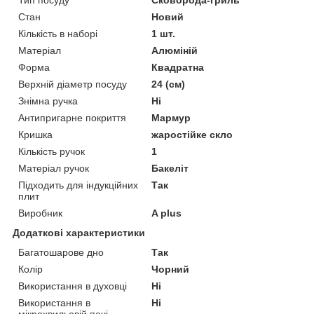
Тип посуду
Сковорода-гриль
Стан
Новий
Кількість в наборі
1 шт.
Матеріал
Алюміній
Форма
Квадратна
Верхній діаметр посуду
24 (см)
Знімна ручка
Ні
Антипригарне покриття
Мармур
Кришка
жаростійке скло
Кількість ручок
1
Матеріал ручок
Бакеліт
Підходить для індукційних
Так
плит
Виробник
A plus
Додаткові характеристики
Багатошарове дно
Так
Колір
Чорний
Використання в духовці
Ні
Використання в
Ні