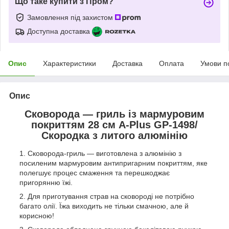
Що таке купити з Пром?
Замовлення під захистом
Доступна доставка
Опис
Характеристики
Доставка
Оплата
Умови п
Опис
Сковорода — гриль із мармуровим
покриттям 28 см A-Plus GP-1498/
Скородка з литого алюмінію
Сковорода-гриль — виготовлена з алюмінію з
посиленим мармуровим антипригарним покриттям, яке
полегшує процес смаження та перешкоджає
пригорянню їжі.
Для приготування страв на сковороді не потрібно
багато олії. Їжа виходить не тільки смачною, але й
корисною!