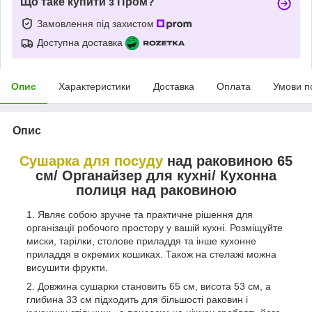
Що таке купити з Пром?
Замовлення під захистом
Доступна доставка
Опис
Характеристики
Доставка
Оплата
Умови п
Опис
Сушарка для посуду
над раковиною 65
см/ Органайзер для кухні/ Кухонна
полиця над раковиною
Являє собою зручне та практичне рішення для
організації робочого простору у вашій кухні. Розміщуйте
миски, тарілки, столове приладдя та інше кухонне
приладдя в окремих кошиках. Також на стелажі можна
висушити фрукти.
Довжина сушарки становить 65 см, висота 53 см, а
глибина 33 см підходить для більшості раковин і