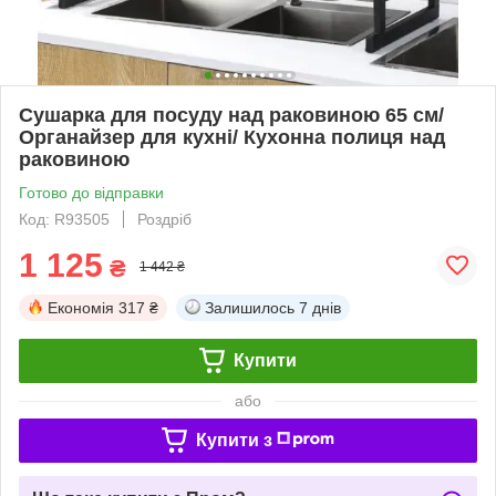
Сушарка для посуду над раковиною 65 см/
Органайзер для кухні/ Кухонна полиця над
раковиною
Готово до відправки
Код: R93505
Роздріб
1 125
₴
1 442 ₴
Економія
317 ₴
Залишилось
7 днів
Купити
або
Купити з