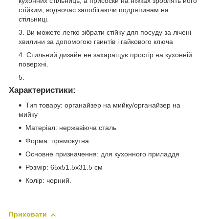
кухонних стільниць, а присоски на ніжках зроблять його
стійким, водночас запобігаючи подряпинам на
стільниці.
Ви можете легко зібрати стійку для посуду за лічені
хвилини за допомогою гвинтів і гайкового ключа
Стильний дизайн не захаращує простір на кухонній
поверхні.
Характеристики
:
Тип товару: органайзер на мийку/органайзер на
мийку
Матеріал: нержавіюча сталь
Форма: прямокутна
Основне призначення: для кухонного приладдя
Розмір: 65х51.5х31.5 см
Колір: чорний.
Приховати