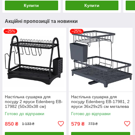
Купити
Купити
Акційні пропозиції та новинки
–25%
–25%
Настільна сушарка для
Настільна сушарка для
посуду 2 яруси Edenberg EB-
посуду Edenberg EB-17981, 2
17982 (50х30х38 см)
яруси 36х29х25 см металева
металева
чорна
Готово до відправки
Готово до відправки
850
579
₴
₴
1 133 ₴
773 ₴