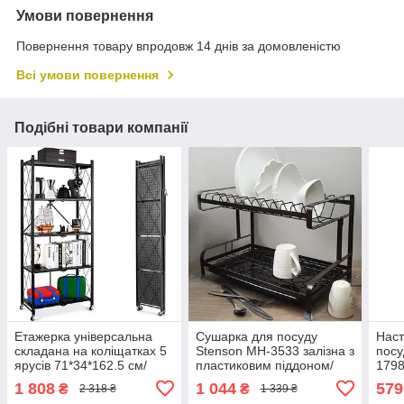
Умови повернення
Повернення товару впродовж 14 днів за домовленістю
Всі умови повернення
Подібні товари компанії
Етажерка універсальна
Сушарка для посуду
Наст
складана на коліщатках 5
Stenson MH-3533 залізна з
посу
ярусів 71*34*162.5 см/
пластиковим піддоном/
1798
Стелаж металевий
Сушарка для тарілок і
см м
1 808
1 044
579
₴
₴
2 318 ₴
1 339 ₴
R97634-5 BL
склянок