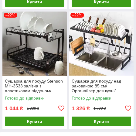
Купити
Купити
–22%
–22%
Сушарка для посуду Stenson
Сушарка для посуду над
MH-3533 залізна з
раковиною 85 см/
пластиковим піддоном/
Органайзер для кухні/
Сушарка для тарілок і
Кухонна полиця над
Готово до відправки
Готово до відправки
склянок
раковинною
1 044
1 326
₴
₴
1 339 ₴
1 700 ₴
Купити
Купити