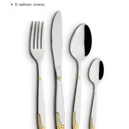
6 чайних ложок;