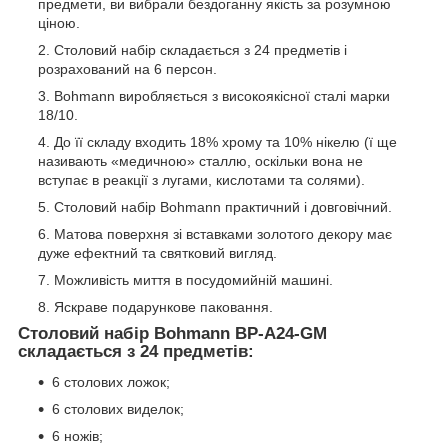
предмети, ви вибрали бездоганну якість за розумною
ціною.
Столовий набір складається з 24 предметів і
розрахований на 6 персон.
Bohmann виробляється з високоякісної сталі марки
18/10.
До її складу входить 18% хрому та 10% нікелю (ї ще
називають «медичною» сталлю, оскільки вона не
вступає в реакції з лугами, кислотами та солями).
Столовий набір Bohmann практичний і довговічний.
Матова поверхня зі вставками золотого декору має
дуже ефектний та святковий вигляд.
Можливість миття в посудомийній машині.
Яскраве подарункове паковання.
Столовий набір Bohmann BP-A24-GM
складається з 24 предметів:
6 столових ложок;
6 столових виделок;
6 ножів;