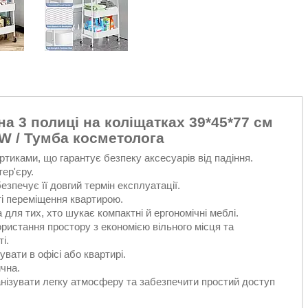
а 3 полиці на коліщатках 39*45*77 см
W / Тумба косметолога
ртиками, що гарантує безпеку аксесуарів від падіння.
ер'єру.
езпечує її довгий термін експлуатації.
і переміщення квартирою.
для тих, хто шукає компактні й ергономічні меблі.
ристання простору з економією вільного місця та
і.
вати в офісі або квартирі.
чна.
анізувати легку атмосферу та забезпечити простий доступ