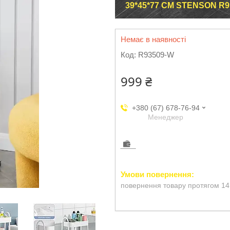
39*45*77 СМ STENSON R
Немає в наявності
Код:
R93509-W
999 ₴
+380 (67) 678-76-94
Менеджер
повернення товару протягом 14