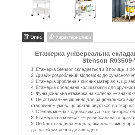
Опис
Характеристики
Етажерка універсальна складан
Stenson R93509-
Етажерка Stenson складається з 3 полиць із бо
Дизайн розроблений відповідно до сучасного інт
Етажерка зроблена з якісних матеріалів, що заб
Етажерка обладнана коліщатками для зручност
Функціональна етажерка на колесах — знахідка 
Це оптимальне рішення для раціонального вико
створенням умов, що розташовується до творчост
Стелаж можна з однаковим успіхом використову
Етажерка на колесах — універсальна та практи
Це багатозадачна модель, яка дасть змогу орг
до потрібних речей де завгодно.