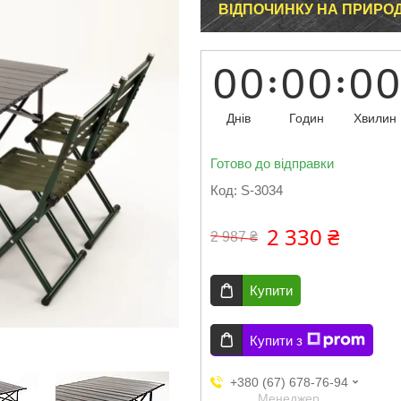
ВІДПОЧИНКУ НА ПРИРОД
0
0
0
0
0
0
Днів
Годин
Хвилин
Готово до відправки
Код:
S-3034
2 330 ₴
2 987 ₴
Купити
Купити з
+380 (67) 678-76-94
Менеджер