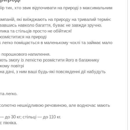
ір тих, хто звик відпочивати на природі з максимальним
паній, які виїжджають на природу на тривалий термін:
вавшись навколо багаття, буває не завжди зручно.
лика та стільців просто не обійтися!
озміститися на природі
 легко поміщається в маленькому чохлі та займає мало
 порошкового напилення.
ють змогу із легкістю розмістити його в багажнику
іжому повітрі
а дачі, з ним ваші будь-які повсякденні дії набудуть
та легко.
є абсолютно нешкідливою речовиною, але водночас мають
до 30 кг; стільці — до 110 кг.
 пікніка.