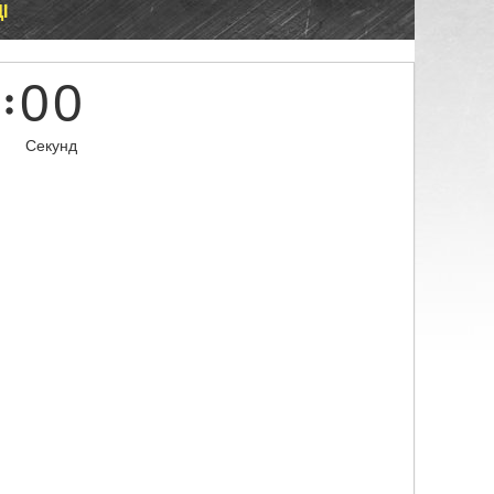
І
0
0
Секунд