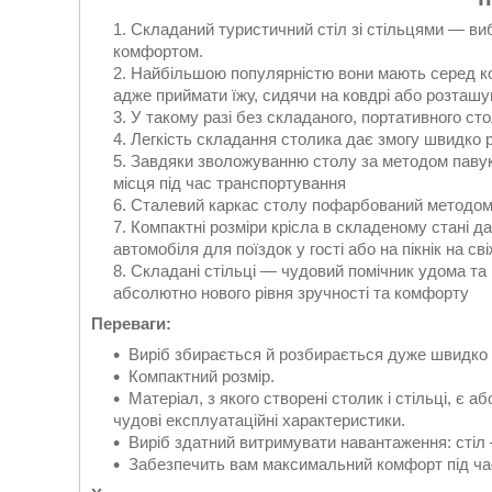
Складаний туристичний стіл зі стільцями — виб
комфортом.
Найбільшою популярністю вони мають серед ком
адже приймати їжу, сидячи на ковдрі або розташу
У такому разі без складаного, портативного сто
Легкість складання столика дає змогу швидко р
Завдяки зволожуванню столу за методом павук
місця під час транспортування
Сталевий каркас столу пофарбований методом
Компактні розміри крісла в складеному стані да
автомобіля для поїздок у гості або на пікнік на св
Складані стільці — чудовий помічник удома та н
абсолютно нового рівня зручності та комфорту
Переваги:
Виріб збирається й розбирається дуже швидко 
Компактний розмір.
Матеріал, з якого створені столик і стільці, 
чудові експлуатаційні характеристики.
Виріб здатний витримувати навантаження: стіл — 
Забезпечить вам максимальний комфорт під час