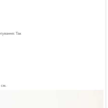
ртування: Так
 см.