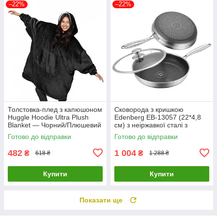
–22%
–22%
Толстовка-плед з капюшоном
Сковорода з кришкою
Huggle Hoodie Ultra Plush
Edenberg EB-13057 (22*4,8
Blanket — Чорний/Плюшевий
см) з неіржавкої сталі з
кофта/Плід із рукавами
антипригарним покриттям
Готово до відправки
Готово до відправки
(EB-13057)
482
1 004
₴
₴
618 ₴
1 288 ₴
Купити
Купити
Показати ще