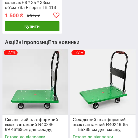
колесах 68 * 35 * 33см
об'єм 78л Filippini TB-118
1 500
₴
1 875 ₴
Купити
Акційні пропозиції та новинки
–27%
–27%
Складський платформний
Складський платформний
візок вантажний R40246-
візок вантажний R40246-85
69 46*69см для складу,
— 55×85 см для складу,
магазину та офісу на колесах
магазину та офісу на колесах
Готово до відправки
Готово до відправки