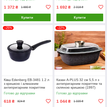
1 372
1 692
₴
₴
1 880 ₴
2 318 ₴
Купити
Купити
–25%
–22%
Ківш Edenberg EB-3481 1.2 л
Казан A-PLUS 32 см 5,5 л з
з кришкою і алмазним
антипригарним покриттям та
антипригарним покриттям
скляною кришкою (1997)
Готово до відправки
Готово до відправки
618
1 044
₴
₴
824 ₴
1 339 ₴