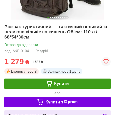
Рюкзак туристичний — тактичний великий із
великою кількістю кишень Об'єм: 110 л /
68*54*30см
Готово до відправки
Код: A&F-0104
Роздріб
1 279
₴
1 587 ₴
Економія
308 ₴
Залишилось
1 день
Купити
або
Купити з