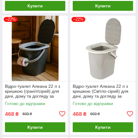
Купити
Купити
–22%
–22%
Відро-туалет Алеана 22 л з
Відро-туалет Алеана 22 л з
кришкою (граніт/сірий) для
кришкою (Світло-сірий) для
дачі, дому та догляду за
дачі, дому та догляду за
хворими/Біотуалет
хворими/Біотуалет
Готово до відправки
Готово до відправки
468
468
₴
₴
600 ₴
600 ₴
Купити
Купити