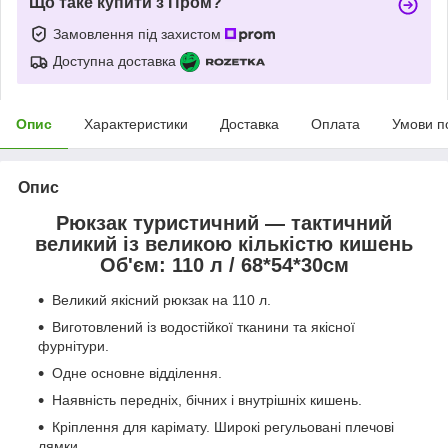
Що таке купити з Пром?
Замовлення під захистом
Доступна доставка
Опис
Характеристики
Доставка
Оплата
Умови п
Опис
Рюкзак туристичний — тактичний
великий із великою кількістю кишень
Об'єм: 110 л / 68*54*30см
Великий якісний рюкзак на 110 л.
Виготовлений із водостійкої тканини та якісної
фурнітури.
Одне основне відділення.
Наявність передніх, бічних і внутрішніх кишень.
Кріплення для карімату. Широкі регульовані плечові
лямки.