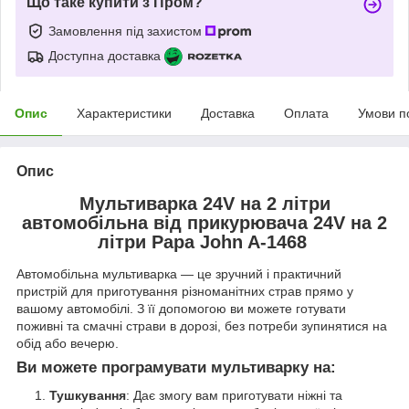
Що таке купити з Пром?
Замовлення під захистом
Доступна доставка
Опис
Характеристики
Доставка
Оплата
Умови п
Опис
Мультиварка 24V на 2 літри
автомобільна від прикурювача 24V на 2
літри Papa John A-1468
Автомобільна мультиварка — це зручний і практичний
пристрій для приготування різноманітних страв прямо у
вашому автомобілі. З її допомогою ви можете готувати
поживні та смачні страви в дорозі, без потреби зупинятися на
обід або вечерю.
Ви можете програмувати мультиварку на:
Тушкування
: Дає змогу вам приготувати ніжні та