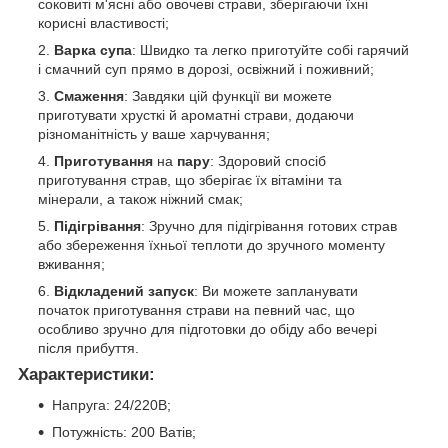
соковиті м'ясні або овочеві страви, зберігаючи їхні
корисні властивості;
Варка супа
: Швидко та легко приготуйте собі гарячий
і смачний суп прямо в дорозі, освіжний і поживний;
Смаження
: Завдяки цій функції ви можете
приготувати хрусткі й ароматні страви, додаючи
різноманітність у ваше харчування;
Приготування
на
пару
: Здоровий спосіб
приготування страв, що зберігає їх вітаміни та
мінерали, а також ніжний смак;
Підігрівання
: Зручно для підігрівання готових страв
або збереження їхньої теплоти до зручного моменту
вживання;
Відкладений запуск
: Ви можете запланувати
початок приготування страви на певний час, що
особливо зручно для підготовки до обіду або вечері
після прибуття.
Характеристики
:
Напруга: 24/220В;
Потужність: 200 Ватів;