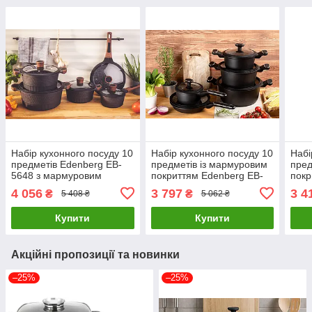
Набір кухонного посуду 10
Набір кухонного посуду 10
Набі
предметів Edenberg EB-
предметів із мармуровим
пред
5648 з мармуровим
покриттям Edenberg EB-
покр
антипригарним покриттям
5631 / Набір каструль
3988
4 056
3 797
3 4
₴
₴
5 408 ₴
5 062 ₴
(відказанов)
каза
Купити
Купити
Акційні пропозиції та новинки
–25%
–25%