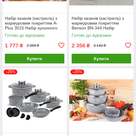
Набір казанів (кастрюль) з
Набір казанів (кастрюль) з
мармуровим покриттям A-
мармуровим покриттям
Plus 3015 Набір кухонного
Benson BN-344 Набір
посуду 7 предметів
кухонного посуду 7 предметів
Готово до відправки
Готово до відправки
(Червоний)
1 777
2 356
₴
₴
2 369 ₴
3 142 ₴
Купити
Купити
–25%
–25%