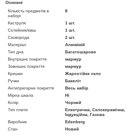
Основні
Кількість предметів в
8
наборі
Каструля
1 шт.
Сотейник/ківш
1 шт.
Сковорода
2 шт.
Матеріал
Алюміній
Тип дна
Багатошарове
Внутрішнє покриття
мармур
Зовнішнє покриття
мармур
Кришки
Жаростійке скло
Ручки
Бакеліт
Антипригарне покриття
Весь набір
Мірна шкала
Ні
Колір
Чорний
Тип плити
Електрична, Склокерамічна,
Індукційна, Газова
Виробник
Edenberg
Стан
Новий