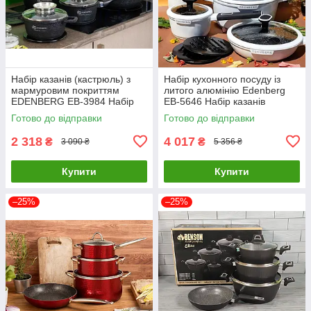
Набір казанів (кастрюль) з
Набір кухонного посуду із
мармуровим покриттям
литого алюмінію Edenberg
EDENBERG EB-3984 Набір
EB-5646 Набір казанів
кухонного посуду 8 предметів
(кастрюль) 12 предметів
Готово до відправки
Готово до відправки
2 318
4 017
₴
₴
3 090 ₴
5 356 ₴
Купити
Купити
–25%
–25%