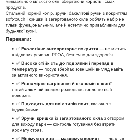
мінімальною кількістю олії, зберігаючи користь і смак
продуктів.
Стильний чорний колір, зручні бакелітові ручки з покриттям
soft-touch і кришки із загартованого скла роблять набір не
тільки функціональним, але й естетично привабливим для
будь-якої кухні.
Переваги:
✅
Екологічне антипригарне покриття
— не містить
шкідливих речовин PFOA, безпечно для здоров'я.
✅
Висока стійкість до подряпин і перепадів
температур
— посуд зберігає зовнішній вигляд навіть
за активного використання.
✅
Рівномірне нагрівання й економія енергії
—
литий алюміній швидко розподіляє тепло по всій
поверхні.
✅
Підходить для всіх типів плит
, включно з
індукційними.
✅
Зручні кришки із загартованого скла
з отвором
для виходу пари — контроль готування без втрати
аромату страв.
✅
Мінімум оливи — максимум користі
— ідеально