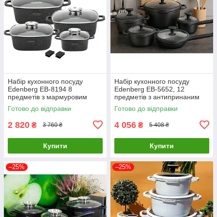
Набір кухонного посуду
Набір кухонного посуду
Edenberg EB-8194 8
Edenberg EB-5652, 12
предметів з мармуровим
предметів з антипринаним
антипригарним покриттям
покриттям
Готово до відправки
Готово до відправки
2 820
4 056
₴
₴
3 760 ₴
5 408 ₴
Купити
Купити
–25%
–25%