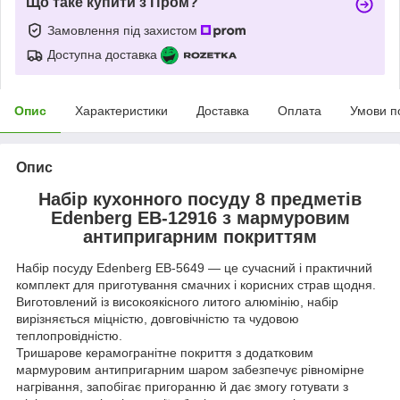
Що таке купити з Пром?
Замовлення під захистом
Доступна доставка
Опис
Характеристики
Доставка
Оплата
Умови п
Опис
Набір кухонного посуду 8 предметів
Edenberg EB-12916 з мармуровим
антипригарним покриттям
Набір посуду Edenberg EB-5649 — це сучасний і практичний
комплект для приготування смачних і корисних страв щодня.
Виготовлений із високоякісного литого алюмінію, набір
вирізняється міцністю, довговічністю та чудовою
теплопровідністю.
Тришарове керамогранітне покриття з додатковим
мармуровим антипригарним шаром забезпечує рівномірне
нагрівання, запобігає пригоранню й дає змогу готувати з