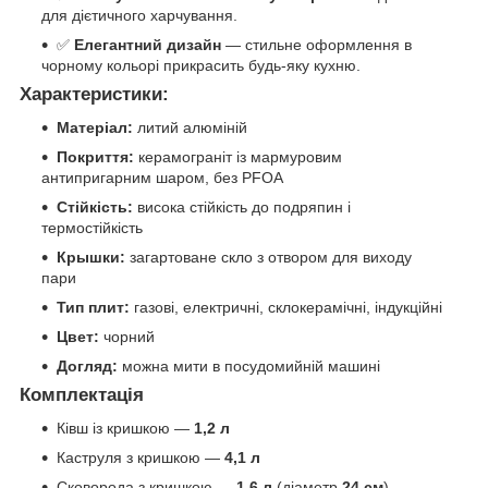
для дієтичного харчування.
✅
Елегантний дизайн
— стильне оформлення в
чорному кольорі прикрасить будь-яку кухню.
Характеристики:
Матеріал:
литий алюміній
Покриття:
керамограніт із мармуровим
антипригарним шаром, без PFOA
Стійкість:
висока стійкість до подряпин і
термостійкість
Крышки:
загартоване скло з отвором для виходу
пари
Тип плит:
газові, електричні, склокерамічні, індукційні
Цвет:
чорний
Догляд:
можна мити в посудомийній машині
Комплектація
Ківш із кришкою —
1,2 л
Каструля з кришкою —
4,1 л
Сковорода з кришкою —
1,6 л
(діаметр
24 см
)