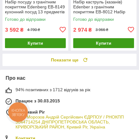
Набір посуду з гранітним
Набір каструль (казанів)
покриттям Edenberg EB-8149
Edenber з гранітним
кухонний посуд 13 предметів
покриттям EB-8012 Набір
каструлі сковорідки сотейник
кухонного посуду 10
Готово до відправки
Готово до відправки
предметів
3 592
2 974
₴
₴
4 790 ₴
3 966 ₴
Купити
Купити
Показати ще
Про нас
94% позитивних з 1712 відгуків за рік
Працює з 30.03.2015
м. Кривий Ріг
КНОПКА
ЗВ'ЯЗКУ
ФОП Морозов Андрій Сергійович ЄДРПОУ / РНОКПП
3044714254 ДНІПРОПЕТРОВСЬКА ОБЛАСТЬ,
КРИВОРІЗЬКИЙ РАЙОН, Кривий Ріг, Україна
Контакти