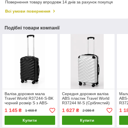
Повернення товару впродовж 14 днів за рахунок покупця
Всі умови повернення
Подібні товари компанії
Валіза дорожня мала
Середня дорожня валіза
Мала
Travel World R37244-S-BK
ABS пластик Travel World
ABS
чорний розмір S з ABS-
R37244 М-S (Сріблястий)
R372
пластику
на колесах
Чорн
1 145
1 627
1 1
₴
₴
1 468 ₴
2 086 ₴
Купити
Купити