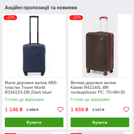
Акційні пропозиції та новинки
–23%
–22%
Мала дорожня валіза ABS-
Велика дорожня валіза
пластик Travel World
Kaiwei R42140L-BR
R33422S-DB (Dark blue/
полікарбонат PC, 75×48×30
Темно-синя) на колесах
см, Бронзовий
Готово до відправки
Готово до відправки
1 146
1 659
₴
₴
1 488 ₴
2 127 ₴
Купити
Купити