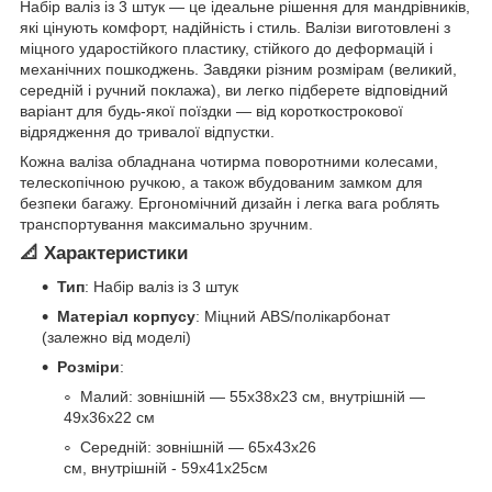
Набір валіз із 3 штук — це ідеальне рішення для мандрівників,
які цінують комфорт, надійність і стиль. Валізи виготовлені з
міцного ударостійкого пластику, стійкого до деформацій і
механічних пошкоджень. Завдяки різним розмірам (великий,
середній і ручний поклажа), ви легко підберете відповідний
варіант для будь-якої поїздки — від короткострокової
відрядження до тривалої відпустки.
Кожна валіза обладнана чотирма поворотними колесами,
телескопічною ручкою, а також вбудованим замком для
безпеки багажу. Ергономічний дизайн і легка вага роблять
транспортування максимально зручним.
📐
Характеристики
Тип
: Набір валіз із 3 штук
Матеріал корпусу
: Міцний ABS/полікарбонат
(залежно від моделі)
Розміри
:
Малий: зовнішній — 55x38x23 см, внутрішній —
49x36x22 см
Середній: зовнішній — 65x43x26
см, внутрішній - 59x41x25см