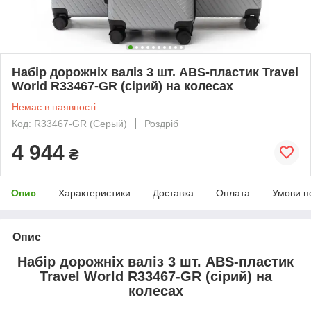
Набір дорожніх валіз 3 шт. ABS-пластик Travel
World R33467-GR (сірий) на колесах
Немає в наявності
Код: R33467-GR (Серый)
Роздріб
4 944
₴
Опис
Характеристики
Доставка
Оплата
Умови п
Опис
Набір дорожніх валіз 3 шт. ABS-пластик
Travel World R33467-GR (сірий) на
колесах