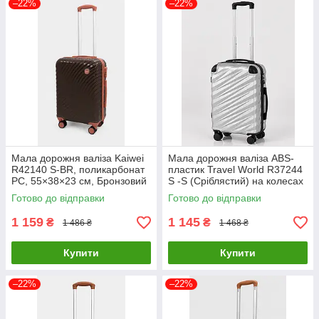
–22%
–22%
Мала дорожня валіза Kaiwei
Мала дорожня валіза ABS-
R42140 S-BR, поликарбонат
пластик Travel World R37244
PC, 55×38×23 см, Бронзовий
S -S (Сріблястий) на колесах
Готово до відправки
Готово до відправки
1 159
1 145
₴
₴
1 486 ₴
1 468 ₴
Купити
Купити
–22%
–22%