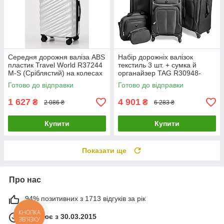
Середня дорожня валіза ABS
Набір дорожніх валізок
пластик Travel World R37244
текстиль 3 шт. + сумка й
М-S (Сріблястий) на колесах
органайзер TAG R30948-
Grey
Готово до відправки
Готово до відправки
1 627
4 901
₴
₴
2 086 ₴
6 283 ₴
Купити
Купити
Показати ще
Про нас
94% позитивних з 1713 відгуків за рік
Працює з 30.03.2015
КНОПКА
ЗВ'ЯЗКУ