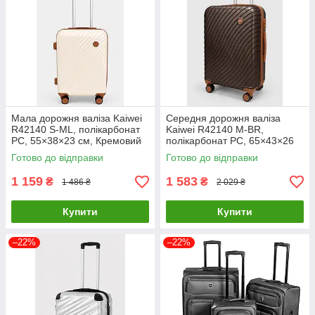
Мала дорожня валіза Kaiwei
Середня дорожня валіза
R42140 S-ML, полікарбонат
Kaiwei R42140 М-BR,
PC, 55×38×23 см, Кремовий
полікарбонат PC, 65×43×26
см Бронзовий
Готово до відправки
Готово до відправки
1 159
1 583
₴
₴
1 486 ₴
2 029 ₴
Купити
Купити
–22%
–22%