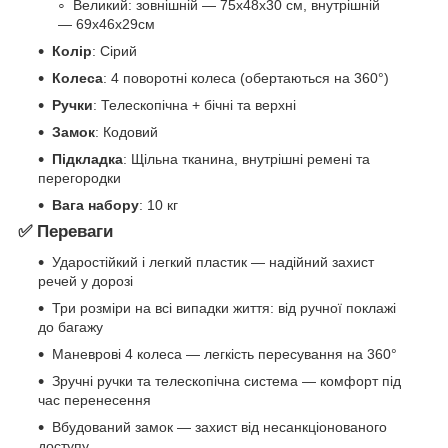
Великий: зовнішній — 75x48x30 см, внутрішній
— 69x46x29см
Колір
: Сірий
Колеса
: 4 поворотні колеса (обертаються на 360°)
Ручки
: Телескопічна + бічні та верхні
Замок
: Кодовий
Підкладка
: Щільна тканина, внутрішні ремені та
перегородки
Вага набору
: 10 кг
✅
Переваги
Ударостійкий і легкий пластик — надійний захист
речей у дорозі
Три розміри на всі випадки життя: від ручної поклажі
до багажу
Маневрові 4 колеса — легкість пересування на 360°
Зручні ручки та телескопічна система — комфорт під
час перенесення
Вбудований замок — захист від несанкціонованого
доступу