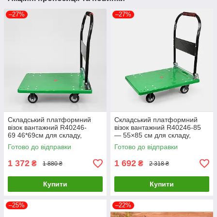
–27%
–27%
Складський платформний
Складський платформний
візок вантажний R40246-
візок вантажний R40246-85
69 46*69см для складу,
— 55×85 см для складу,
магазину та офісу на колесах
магазину та офісу на колесах
Готово до відправки
Готово до відправки
1 372
1 692
₴
₴
1 880 ₴
2 318 ₴
Купити
Купити
–25%
–22%