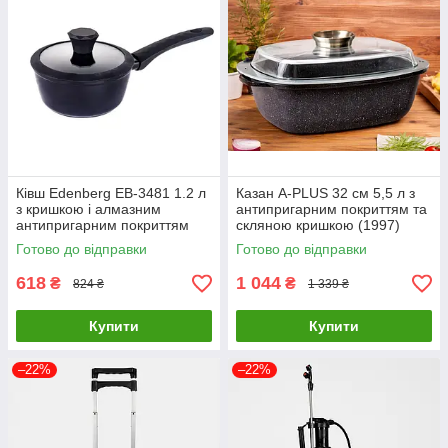
Ківш Edenberg EB-3481 1.2 л
Казан A-PLUS 32 см 5,5 л з
з кришкою і алмазним
антипригарним покриттям та
антипригарним покриттям
скляною кришкою (1997)
Готово до відправки
Готово до відправки
618
1 044
₴
₴
824 ₴
1 339 ₴
Купити
Купити
–22%
–22%