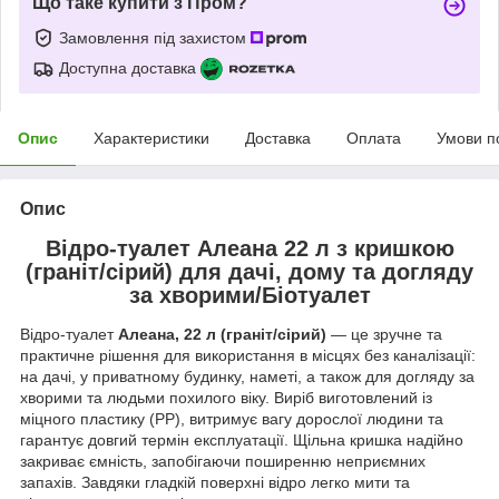
Що таке купити з Пром?
Замовлення під захистом
Доступна доставка
Опис
Характеристики
Доставка
Оплата
Умови п
Опис
Відро-туалет Алеана 22 л з кришкою
(граніт/сірий) для дачі, дому та догляду
за хворими/Біотуалет
Відро-туалет
Алеана, 22 л (граніт/сірий)
— це зручне та
практичне рішення для використання в місцях без каналізації:
на дачі, у приватному будинку, наметі, а також для догляду за
хворими та людьми похилого віку. Виріб виготовлений із
міцного пластику (PP), витримує вагу дорослої людини та
гарантує довгий термін експлуатації. Щільна кришка надійно
закриває ємність, запобігаючи поширенню неприємних
запахів. Завдяки гладкій поверхні відро легко мити та