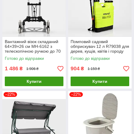
Вантажний візок складаний
Помповий садовий
64×39×26 см MH-6162 з
обприскувач 12 л R79038 для
телескопічною ручкою до 70
дерев, кущів, квітів і городу
кг для перевезення товарів
33×44 см
Готово до відправки
Готово до відправки
1 486
904
₴
₴
1 906 ₴
1 159 ₴
Купити
Купити
–22%
–22%