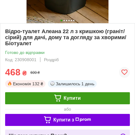
Відро-туалет Алеана 22 л з кришкою (граніт/
сірий) для дачі, дому та догляду за хворими/
Біотуалет
Готово до відправки
Код: 230908001
Роздріб
468
₴
600 ₴
Економія
132 ₴
Залишилось
1 день
Купити
або
Купити з