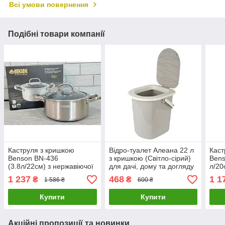
Всі умови повернення
Подібні товари компанії
Каструля з кришкою
Відро-туалет Алеана 22 л
Каст
Benson BN-436
з кришкою (Світло-сірий)
Bens
(3.8л/22см) з нержавіючої
для дачі, дому та догляду
л/20
сталі
за хворими/Біотуалет
стал
1 237
468
1 1
₴
₴
1 586 ₴
600 ₴
Купити
Купити
Акційні пропозиції та новинки