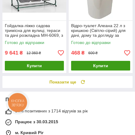
Гойдалка-ліжко садова
Відро-туалет Алеана 22 л з
тримісна для вулиці, тераси
кришкою (Світло-сірий) для
та дачі розкладна MH-6069, з
дачі, дому та догляду за
підсклянниками 190×120×165
хворими/Біотуалет
Готово до відправки
Готово до відправки
см
9 641
468
₴
₴
12 360 ₴
600 ₴
Купити
Купити
Показати ще
Про нас
94% позитивних з 1714 відгуків за рік
Працює з 30.03.2015
м. Кривий Ріг