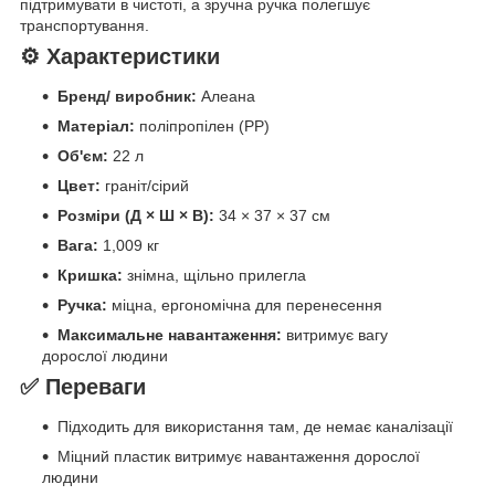
підтримувати в чистоті, а зручна ручка полегшує
транспортування.
⚙️ Характеристики
Бренд/ виробник:
Алеана
Матеріал:
поліпропілен (PP)
Об'єм:
22 л
Цвет:
граніт/сірий
Розміри (Д × Ш × В):
34 × 37 × 37 см
Вага:
1,009 кг
Кришка:
знімна, щільно прилегла
Ручка:
міцна, ергономічна для перенесення
Максимальне навантаження:
витримує вагу
дорослої людини
✅ Переваги
Підходить для використання там, де немає каналізації
Міцний пластик витримує навантаження дорослої
людини