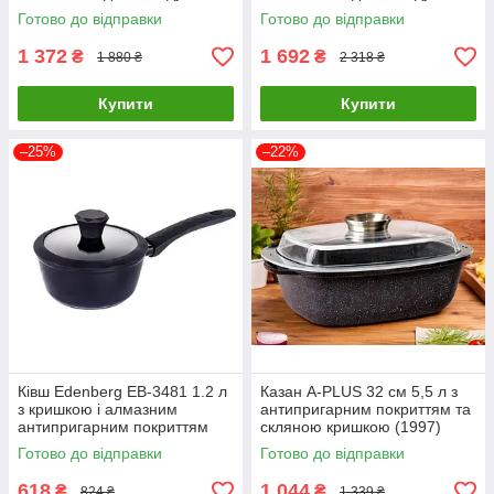
магазину та офісу на колесах
магазину та офісу на колесах
Готово до відправки
Готово до відправки
1 372
1 692
₴
₴
1 880 ₴
2 318 ₴
Купити
Купити
–25%
–22%
Ківш Edenberg EB-3481 1.2 л
Казан A-PLUS 32 см 5,5 л з
з кришкою і алмазним
антипригарним покриттям та
антипригарним покриттям
скляною кришкою (1997)
Готово до відправки
Готово до відправки
618
1 044
₴
₴
824 ₴
1 339 ₴