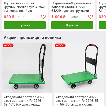
Журнальний столик
Журнальний/Приліжковий/
Журн
круглий Nordic Style 42x42
Кавовий столик DASH
круг
см, металева біла
64229 з двома круглими
BL (
стільниця з бортиком, 3
полицями 40×30×60 см
дере
639
1 004
639
₴
₴
798 ₴
1 288 ₴
ніжки
білий мармур чорний
каркас
Купити
Купити
Акційні пропозиції та новинки
–27%
–27%
Складський платформний
Складський платформний
візок вантажний R40246-
візок вантажний R40246-85
69 46*69см для складу,
— 55×85 см для складу,