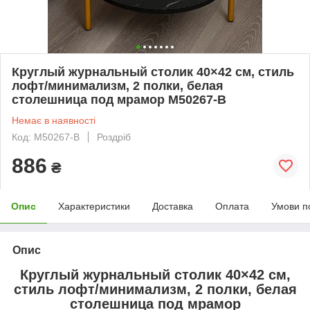
Круглый журнальный столик 40×42 см, стиль
лофт/минимализм, 2 полки, белая
столешница под мрамор M50267-B
Немає в наявності
Код: M50267-B
Роздріб
886
₴
Опис
Характеристики
Доставка
Оплата
Умови п
Опис
Круглый журнальный столик 40×42 см,
стиль лофт/минимализм, 2 полки, белая
столешница под мрамор