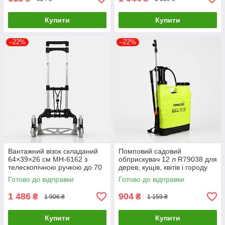
Купити
Купити
–22%
–22%
Вантажний візок складаний
Помповий садовий
64×39×26 см MH-6162 з
обприскувач 12 л R79038 для
телескопічною ручкою до 70
дерев, кущів, квітів і городу
кг для перевезення товарів
33×44 см
Готово до відправки
Готово до відправки
1 486
904
₴
₴
1 906 ₴
1 159 ₴
Купити
Купити