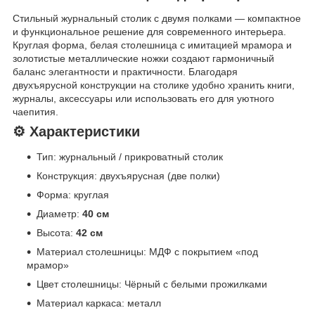
Стильный журнальный столик с двумя полками — компактное
и функциональное решение для современного интерьера.
Круглая форма, белая столешница с имитацией мрамора и
золотистые металлические ножки создают гармоничный
баланс элегантности и практичности. Благодаря
двухъярусной конструкции на столике удобно хранить книги,
журналы, аксессуары или использовать его для уютного
чаепития.
⚙️ Характеристики
Тип: журнальный / прикроватный столик
Конструкция: двухъярусная (две полки)
Форма: круглая
Диаметр:
40 см
Высота:
42 см
Материал столешницы: МДФ с покрытием «под
мрамор»
Цвет столешницы: Чёрный с белыми прожилками
Материал каркаса: металл