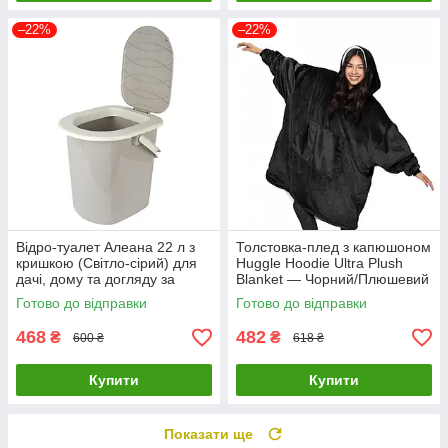
–22%
–22%
Відро-туалет Алеана 22 л з
Толстовка-плед з капюшоном
кришкою (Світло-сірий) для
Huggle Hoodie Ultra Plush
дачі, дому та догляду за
Blanket — Чорний/Плюшевий
хворими/Біотуалет
кофта/Плід із рукавами
Готово до відправки
Готово до відправки
468
482
₴
₴
600 ₴
618 ₴
Купити
Купити
Показати ще