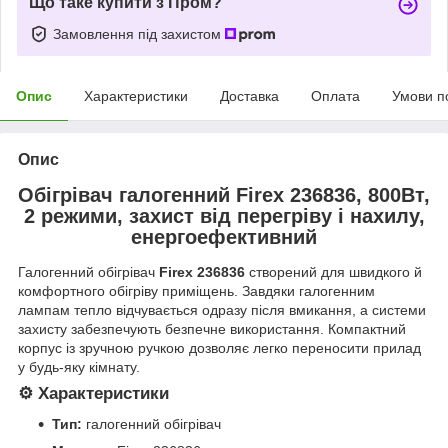
Що таке купити з Пром?
Замовлення під захистом
Опис
Характеристики
Доставка
Оплата
Умови п
Опис
Обігрівач галогенний Firex 236836, 800Вт,
2 режими, захист від перегріву і нахилу,
енергоефективний
Галогенний обігрівач
Firex 236836
створений для швидкого й
комфортного обігріву приміщень. Завдяки галогенним
лампам тепло відчувається одразу після вмикання, а системи
захисту забезпечують безпечне використання. Компактний
корпус із зручною ручкою дозволяє легко переносити прилад
у будь-яку кімнату.
⚙️ Характеристики
Тип:
галогенний обігрівач