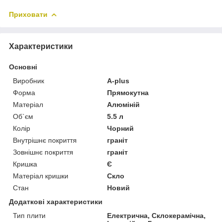
Приховати
Характеристики
Основні
Виробник
A-plus
Форма
Прямокутна
Матеріал
Алюміній
Об`єм
5.5 л
Колір
Чорний
Внутрішнє покриття
граніт
Зовнішнє покриття
граніт
Кришка
Є
Матеріал кришки
Скло
Стан
Новий
Додаткові характеристики
Тип плити
Електрична, Склокерамічна,