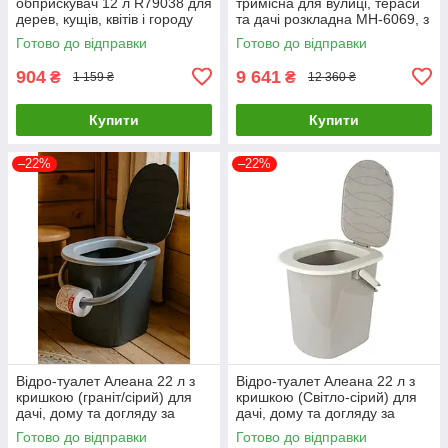
обприскувач 12 л R79038 для
тримісна для вулиці, тераси
дерев, кущів, квітів і городу
та дачі розкладна MH-6069, з
33×44 см
підсклянниками 190×120×165
Готово до відправки
Готово до відправки
см
904
9 641
₴
₴
1 159 ₴
12 360 ₴
Купити
Купити
–22%
–22%
Відро-туалет Алеана 22 л з
Відро-туалет Алеана 22 л з
кришкою (граніт/сірий) для
кришкою (Світло-сірий) для
дачі, дому та догляду за
дачі, дому та догляду за
хворими/Біотуалет
хворими/Біотуалет
Готово до відправки
Готово до відправки