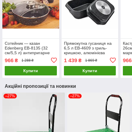
Сотейник — казан
Прямокутна гусаниця на
Каст
Edenberg EB-8135 (32
6,5 л EB-4609 з гриль-
26см
см/5,5 л) антипригарне
кришкою, алюмінієва
мар
мармурове покриття,
жаровня 31×22×11 см
анти
966
1 439
966
₴
₴
1 288 ₴
1 869 ₴
скляна кришка
і кр
Купити
Купити
Акційні пропозиції та новинки
–27%
–27%