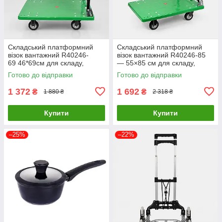
Складський платформний
Складський платформний
візок вантажний R40246-
візок вантажний R40246-85
69 46*69см для складу,
— 55×85 см для складу,
магазину та офісу на колесах
магазину та офісу на колесах
Готово до відправки
Готово до відправки
1 372
1 692
₴
₴
1 880 ₴
2 318 ₴
Купити
Купити
–25%
–22%