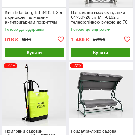
Ківш Edenberg EB-3481 1.2 л
Вантажний візок складаний
з кришкою і алмазним
64×39×26 см MH-6162 з
антипригарним покриттям
телескопічною ручкою до 70
кг для перевезення товарів
Готово до відправки
Готово до відправки
618
1 486
₴
₴
824 ₴
1 906 ₴
Купити
Купити
–22%
–22%
Помповий садовий
Гойдалка-ліжко садова