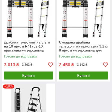
Драбина телескопічна 3,9 м
Складана драбина
на 10 ярусів R41769-10
телескопічна приставна 3,1 м
приставна універсальна
8 ярусів універсальна для
складана драбина для дому
дому та ремонту R41769- 8
Готово до відправки
Готово до відправки
та ремонту
3 013
2 450
₴
₴
3 863 ₴
3 142 ₴
Купити
Купити
–18%