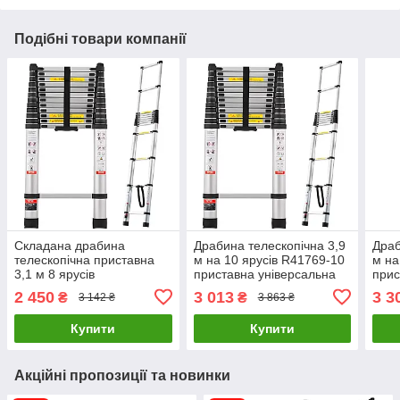
Подібні товари компанії
Складана драбина
Драбина телескопічна 3,9
Драб
телескопічна приставна
м на 10 ярусів R41769-10
м на
3,1 м 8 ярусів
приставна універсальна
прис
універсальна для дому та
складана драбина для
скла
2 450
3 013
3 3
₴
₴
3 142 ₴
3 863 ₴
ремонту R41769- 8
дому та ремонту
дому
Купити
Купити
Акційні пропозиції та новинки