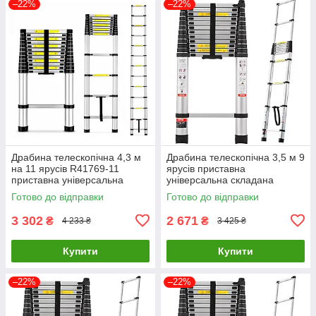
–22%
–22%
Драбина телескопічна 4,3 м
Драбина телескопічна 3,5 м 9
на 11 ярусів R41769-11
ярусів приставна
приставна універсальна
універсальна складана
складана драбина для дому
драбина для дому та
Готово до відправки
Готово до відправки
та ремонту
ремонту R41769
3 302
2 671
₴
₴
4 233 ₴
3 425 ₴
Купити
Купити
–22%
–22%