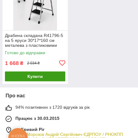
Драбина складана R41796-5
на 5 яруси 30*17*160 см
металева з пластиковими
накладками, універсальна
Готово до відправки
1 668
₴
2 034 ₴
Купити
Про нас
94% позитивних з 1720 відгуків за рік
Працює з 30.03.2015
м. Кривий Ріг
ФОП Морозов Андрій Сергійович ЄДРПОУ / РНОКПП
КНОПКА