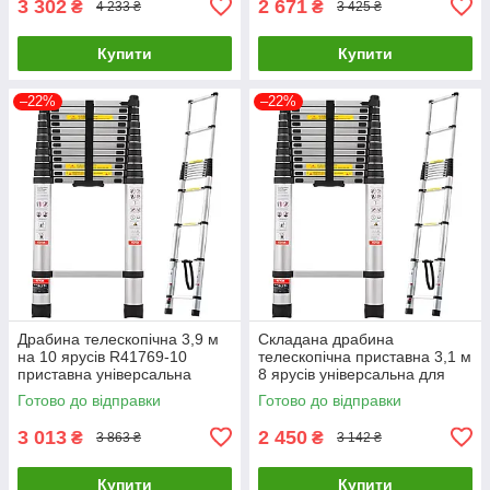
3 302
2 671
₴
₴
4 233 ₴
3 425 ₴
Купити
Купити
–22%
–22%
Драбина телескопічна 3,9 м
Складана драбина
на 10 ярусів R41769-10
телескопічна приставна 3,1 м
приставна універсальна
8 ярусів універсальна для
складана драбина для дому
дому та ремонту R41769- 8
Готово до відправки
Готово до відправки
та ремонту
3 013
2 450
₴
₴
3 863 ₴
3 142 ₴
Купити
Купити