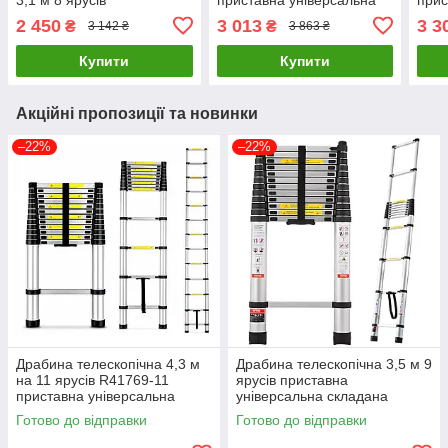
універсальна для дому та
складана драбина для
скла
2 450
3 013
3 3
₴
₴
3 142 ₴
3 863 ₴
ремонту R41769- 8
дому та ремонту
дому
Купити
Купити
Акційні пропозиції та новинки
–22%
–22%
Драбина телескопічна 4,3 м
Драбина телескопічна 3,5 м 9
на 11 ярусів R41769-11
ярусів приставна
приставна універсальна
універсальна складана
складана драбина для дому
драбина для дому та
Готово до відправки
Готово до відправки
та ремонту
ремонту R41769