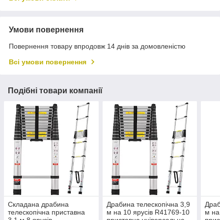
Умови повернення
Повернення товару впродовж 14 днів за домовленістю
Всі умови повернення
Подібні товари компанії
Складана драбина
Драбина телескопічна 3,9
Драб
телескопічна приставна
м на 10 ярусів R41769-10
м на
3,1 м 8 ярусів
приставна універсальна
прис