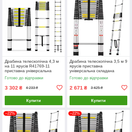
Драбина телескопічна 4,3 м
Драбина телескопічна 3,5 м 9
на 11 ярусів R41769-11
ярусів приставна
приставна універсальна
універсальна складана
складана драбина для дому
драбина для дому та
Готово до відправки
Готово до відправки
та ремонту
ремонту R41769
3 302
2 671
₴
₴
4 233 ₴
3 425 ₴
Купити
Купити
–22%
–22%