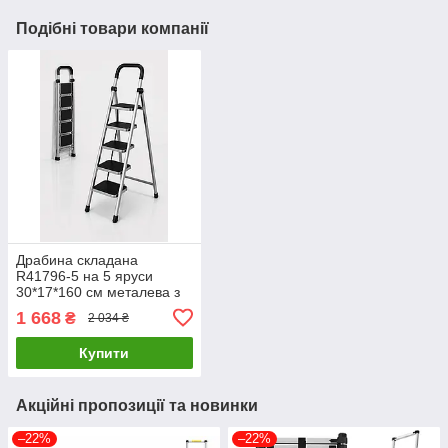
Подібні товари компанії
Драбина складана
R41796-5 на 5 яруси
30*17*160 см металева з
пластиковими
1 668
₴
2 034 ₴
накладками, універсальна
Купити
Акційні пропозиції та новинки
–22%
–22%