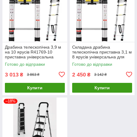
Драбина телескопічна 3,9 м
Складана драбина
на 10 ярусів R41769-10
телескопічна приставна 3,1 м
приставна універсальна
8 ярусів універсальна для
складана драбина для дому
дому та ремонту R41769- 8
Готово до відправки
Готово до відправки
та ремонту
3 013
2 450
₴
₴
3 863 ₴
3 142 ₴
Купити
Купити
–18%