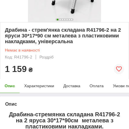
Драбина - стрем'янка складана R41796-2 на 2
яруси 30*17*90 см металева з пластиковими
накладками, універсальна
Немає в наявності
Код: R41796-2
Роздріб
1 159
₴
Опис
Характеристики
Доставка
Оплата
Умови п
Опис
Драбина-стремянка складана
R41796-2
на 2 яруса 30*17*90см металева з
пластиковими накладками.